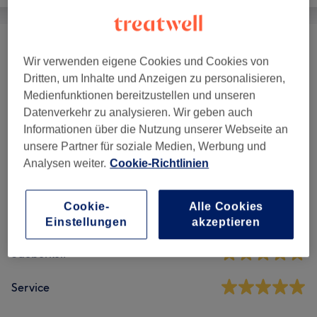
Massagen
(
14
)
ab 0,50 €
Wir verwenden eigene Cookies und Cookies von
Dritten, um Inhalte und Anzeigen zu personalisieren,
Medienfunktionen bereitzustellen und unseren
Salonbewertungen
Datenverkehr zu analysieren. Wir geben auch
Informationen über die Nutzung unserer Webseite an
unsere Partner für soziale Medien, Werbung und
4,8
Analysen weiter.
Cookie-Richtlinien
539 Bewertungen
Cookie-
Alle Cookies
Ambiente
Einstellungen
akzeptieren
Sauberkeit
Service