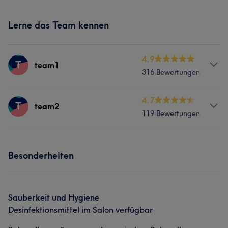
Lerne das Team kennen
4.9
T
team1
316 Bewertungen
Services
4.7
T
team2
119 Bewertungen
Nägel
Körper
Massage
Services
Was unsere Kunden über team1 sagen
Besonderheiten
Nägel
Körper
Massage
Kompetent
13
Professionell
10
Freundlich
8
Was unsere Kunden über team2 sagen
Aufmerksam
8
Sauberkeit und Hygiene
Desinfektionsmittel im Salon verfügbar
Kompetent
5