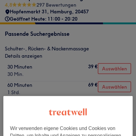
4,8
297 Bewertungen
Hopfenmarkt 31
,
Hamburg
,
20457
Geöffnet Heute: 11:00 - 20:20
Passende Suchergebnisse
Schulter-, Rücken- & Nackenmassage
Details anzeigen
39 €
30 Minuten
Auswählen
30 Min.
69 €
60 Minuten
Auswählen
1 Std.
Nicht gefunden wonach du gesucht hast?
Alle Services
Wir verwenden eigene Cookies und Cookies von
Dritten, um Inhalte und Anzeigen zu personalisieren,