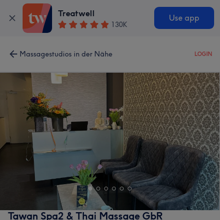
Treatwell
Use app
130K
Massagestudios in der Nähe
LOGIN
Tawan Spa2 & Thai Massage GbR