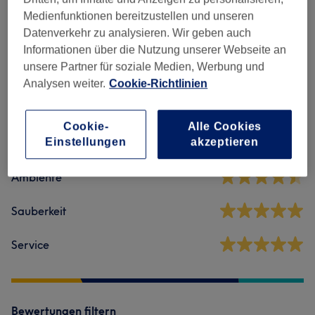
Massagen
(
7
)
ab 39 €
Medienfunktionen bereitzustellen und unseren
Datenverkehr zu analysieren. Wir geben auch
Informationen über die Nutzung unserer Webseite an
Salonbewertungen
unsere Partner für soziale Medien, Werbung und
Analysen weiter.
Cookie-Richtlinien
4,8
Cookie-
Alle Cookies
297 Bewertungen
Einstellungen
akzeptieren
Ambiente
Sauberkeit
Service
Bewertungen filtern