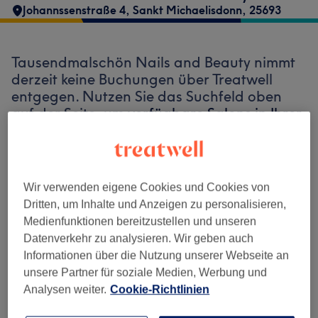
Johannssenstraße 4
,
Sankt Michaelisdonn
,
25693
Tausendmalschön Nails and Beauty nimmt
derzeit keine Buchungen über Treatwell
entgegen. Nutzen Sie das Suchfeld oben
auf der Seite, um
verfügbare Salons in Ihrer
Nähe zu finden.
Dort warten viele
erstklassige Profis auf Ihren Besuch.
Wir verwenden eigene Cookies und Cookies von
Finde die besten Salons in deiner Nähe
Dritten, um Inhalte und Anzeigen zu personalisieren,
Medienfunktionen bereitzustellen und unseren
Datenverkehr zu analysieren. Wir geben auch
Informationen über die Nutzung unserer Webseite an
unsere Partner für soziale Medien, Werbung und
Auf Treatwell finden
Analysen weiter.
Cookie-Richtlinien