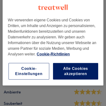
Alle Services
Wir verwenden eigene Cookies und Cookies von
Nagelmodellage
(
5
)
ab 30 €
Dritten, um Inhalte und Anzeigen zu personalisieren,
Medienfunktionen bereitzustellen und unseren
Maniküre & Pediküre
(
4
)
ab 0,50 €
Datenverkehr zu analysieren. Wir geben auch
Informationen über die Nutzung unserer Webseite an
unsere Partner für soziale Medien, Werbung und
Analysen weiter.
Cookie-Richtlinien
Salonbewertungen
Cookie-
Alle Cookies
4,6
Einstellungen
akzeptieren
18 Bewertungen
Ambiente
Sauberkeit