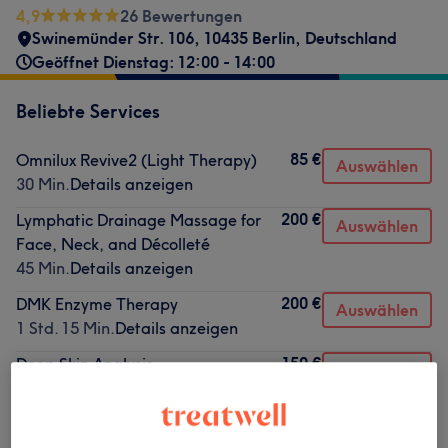
4,9
26 Bewertungen
Swinemünder Str. 106, 10435 Berlin, Deutschland
Geöffnet Dienstag: 12:00 - 14:00
Beliebte Services
85 €
Omnilux Revive2 (Light Therapy)
Auswählen
30 Min.
Details anzeigen
200 €
Lymphatic Drainage Massage for
Auswählen
Face, Neck, and Décolleté
45 Min.
Details anzeigen
200 €
DMK Enzyme Therapy
Auswählen
1 Std. 15 Min.
Details anzeigen
150 €
Deep Skin Analysis
Auswählen
1 Std.
Details anzeigen
200 €
Fascial Massage for Face, Neck,
Auswählen