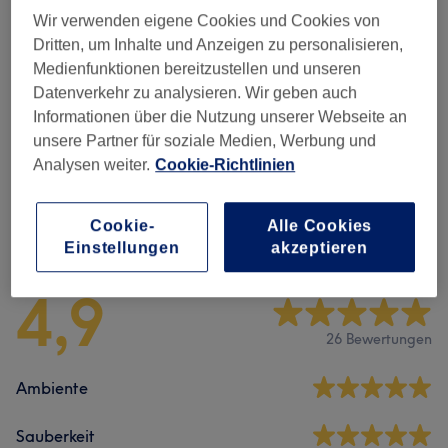
and Décolleté
Wir verwenden eigene Cookies und Cookies von
1 Std.
Details anzeigen
Dritten, um Inhalte und Anzeigen zu personalisieren,
Medienfunktionen bereitzustellen und unseren
Alle Services
Datenverkehr zu analysieren. Wir geben auch
Informationen über die Nutzung unserer Webseite an
unsere Partner für soziale Medien, Werbung und
Gesichtsbehandlungen
(
5
)
ab 85 €
Analysen weiter.
Cookie-Richtlinien
Cookie-
Alle Cookies
Salonbewertungen
Einstellungen
akzeptieren
4,9
26 Bewertungen
Ambiente
Sauberkeit