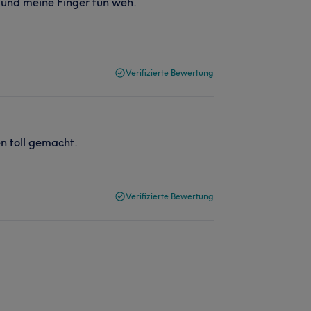
g und meine Finger tun weh.
Verifizierte Bewertung
n toll gemacht.
Verifizierte Bewertung