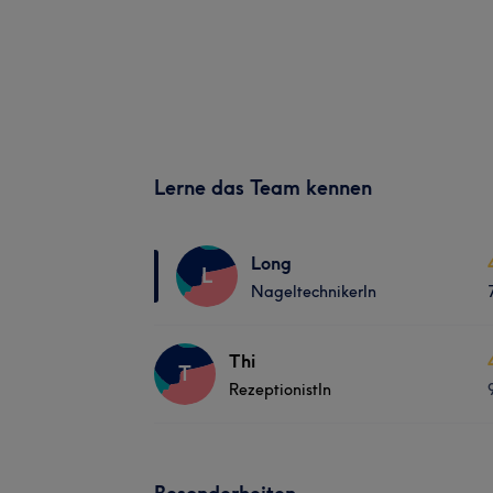
Lerne das Team kennen
Long
L
NageltechnikerIn
Thi
T
RezeptionistIn