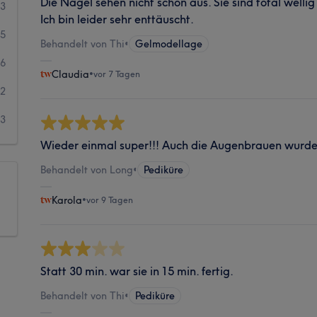
Die Nägel sehen nicht schön aus. Sie sind total welli
83
Ich bin leider sehr enttäuscht.
35
Behandelt von Thi
•
Gelmodellage
6
Claudia
•
vor 7 Tagen
2
3
Wieder einmal super!!! Auch die Augenbrauen wurde
Behandelt von Long
•
Pediküre
Karola
•
vor 9 Tagen
Statt 30 min. war sie in 15 min. fertig.
Behandelt von Thi
•
Pediküre