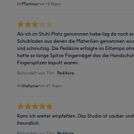
Martina
•
vor 14 Tagen
Als ich im Stuhl Platz genommen habe lag da noch ei
Schubladen aus denen die Materilien genommen wu
und schmutzig. Die Pediküre erfolgte im Eiltempo oh
hatte so lange Spitze Fingernägel das die Handschuh
Fingerspitzen kaputt waren.
Behandelt von Thi
•
Pediküre
Stefanie
•
vor 21 Tagen
Kann ich weiter empfehlen. Das Studio ist sauber und
freundlich.
Behandelt von Thi
•
Pediküre