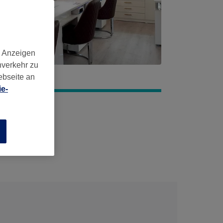
d Anzeigen
nverkehr zu
ebseite an
e-
n