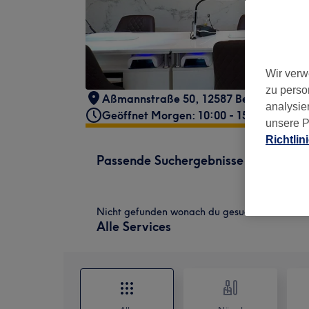
Wir verw
zu perso
Aßmannstraße 50, 12587 Berlin, Deutsc
analysie
Geöffnet Morgen: 10:00 - 15:00
unsere P
Richtlin
Passende Suchergebnisse
Nicht gefunden wonach du gesucht hast?
Alle Services