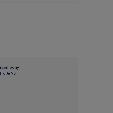
ircompany
traße 93