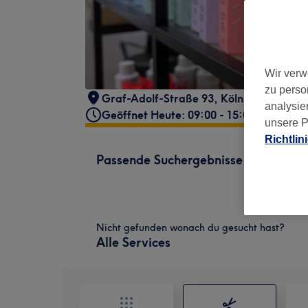
Wir verw
zu perso
Graf-Adolf-Straße 93
,
Köln
,
51065
analysie
Geöffnet Heute: 09:00 - 15:00
unsere P
Richtlin
Passende Suchergebnisse
Nicht gefunden wonach du gesucht hast?
Alle Services