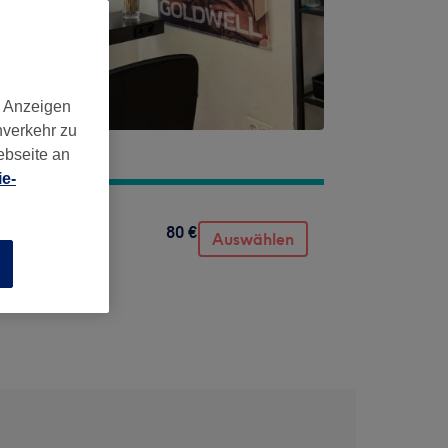
d Anzeigen
nverkehr zu
ebseite an
e-
80 €
Auswählen
n