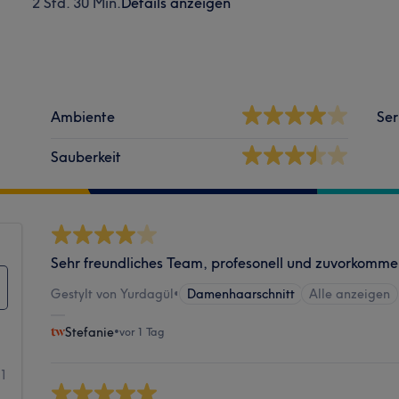
2 Std. 30 Min.
Details anzeigen
Ambiente
Ser
Sauberkeit
Sehr freundliches Team, profesonell und zuvorkomm
Gestylt von Yurdagül
•
Damenhaarschnitt
Alle anzeigen
Stefanie
•
vor 1 Tag
1