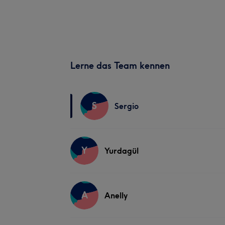
Lerne das Team kennen
S
Sergio
Y
Yurdagül
A
Anelly