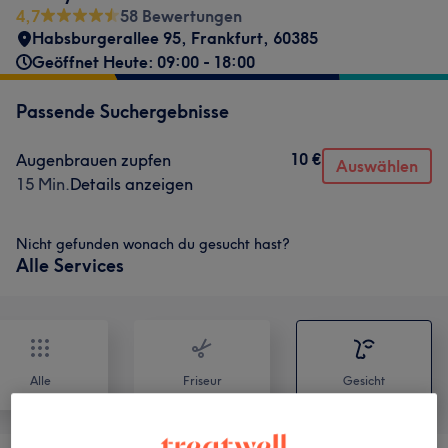
4,7
58 Bewertungen
Habsburgerallee 95
,
Frankfurt
,
60385
Geöffnet Heute: 09:00 - 18:00
Passende Suchergebnisse
10 €
Augenbrauen zupfen
Auswählen
15 Min.
Details anzeigen
Nicht gefunden wonach du gesucht hast?
Alle Services
Alle
Friseur
Gesicht