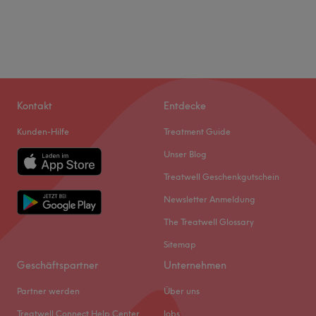
Kontakt
Entdecke
Kunden-Hilfe
Treatment Guide
Unser Blog
Treatwell Geschenkgutschein
Newsletter Anmeldung
The Treatwell Glossary
Sitemap
Geschäftspartner
Unternehmen
Partner werden
Über uns
Treatwell Connect Help Center
Jobs