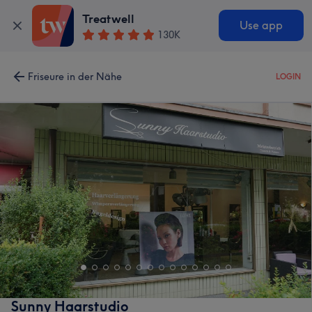
Treatwell
Use app
130K
Friseure in der Nähe
LOGIN
Sunny Haarstudio