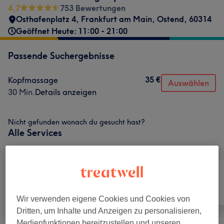
4,7
753 Bewertungen
Osthafenplatz 4
,
Frankfurt am Main, Ostend
,
60314
Geöffnet Heute: 11:00 - 21:00
Passende Suchergebnisse
35 €
Kopfmassage
Auswählen
30 Min.
Details anzeigen
Nicht gefunden wonach du gesucht hast?
Alle Services
Alle
Massage
Körper
Wir verwenden eigene Cookies und Cookies von
Dritten, um Inhalte und Anzeigen zu personalisieren,
Medienfunktionen bereitzustellen und unseren