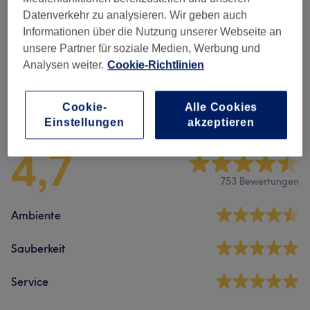
Datenverkehr zu analysieren. Wir geben auch
Massagen
(
15
)
ab 35 €
Informationen über die Nutzung unserer Webseite an
unsere Partner für soziale Medien, Werbung und
Spa Packages
(
3
)
ab 69 €
Analysen weiter.
Cookie-Richtlinien
Salonbewertungen
Cookie-
Alle Cookies
Einstellungen
akzeptieren
4,7
753 Bewertungen
Ambiente
Sauberkeit
Service