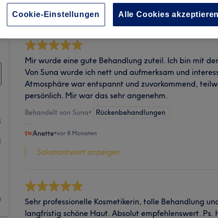
Sauberkeit
Cookie-Einstellungen
Alle Cookies akzeptiere
Mir wurde eine gute Behandlung zuteil. Ich bin mit de
Von Suna wurde ich nett und aufmerksam und interess
Atmosphäre war entspannt und zuvorkommend, teilwe
persönlich. Mir war das sehr angenehm.
Behandelt von Suna
•
Rückenbehandlungen
4
Anette
•
vor 8 Monaten
4
Salonantwort anzeigen
1
1
0
Sehr professionelle Kosmetikerin, tolle Behandlung und
langfristig schöne Haut. Absolut empfehlenswert. P