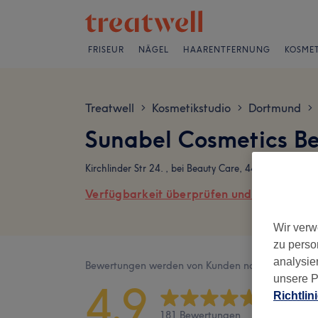
FRISEUR
NÄGEL
HAARENTFERNUNG
KOSMET
Treatwell
Kosmetikstudio
Dortmund
>
>
>
Sunabel Cosmetics B
Kirchlinder Str 24. , bei Beauty Care, 44379 Dortmun
Verfügbarkeit überprüfen und online buch
Wir verw
zu perso
analysie
Bewertungen werden von Kunden nach ihrem Besu
unsere P
4,9
Richtlin
181 Bewertungen