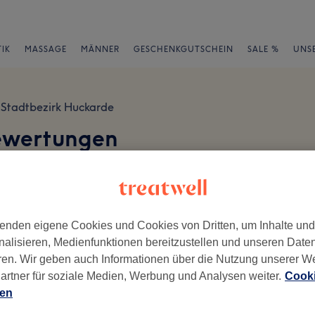
IK
MASSAGE
MÄNNER
GESCHENKGUTSCHEIN
SALE %
UNS
Stadtbezirk Huckarde
ewertungen
d
en
enden eigene Cookies und Cookies von Dritten, um Inhalte un
nalisieren, Medienfunktionen bereitzustellen und unseren Date
ren. Wir geben auch Informationen über die Nutzung unserer W
ch geschrieben.
artner für soziale Medien, Werbung und Analysen weiter.
Cooki
Ambiente
Se
ien