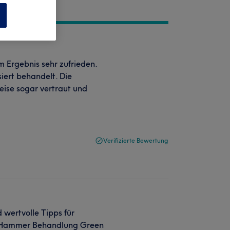
n
m Ergebnis sehr zufrieden.
iert behandelt. Die
ise sogar vertraut und
Verifizierte Bewertung
 wertvolle Tipps für
s. Hammer Behandlung Green