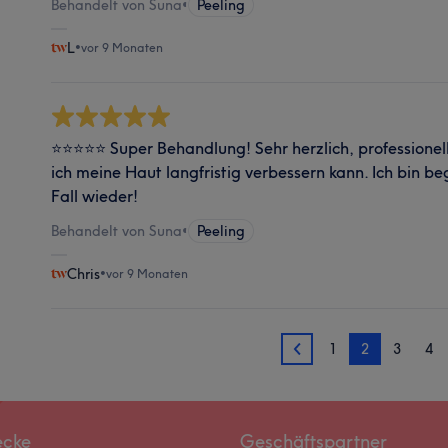
Behandelt von Suna
•
Peeling
L
•
vor 9 Monaten
⭐️⭐️⭐️⭐️⭐️ Super Behandlung! Sehr herzlich, professionel
ich meine Haut langfristig verbessern kann. Ich bin be
Fall wieder!
Behandelt von Suna
•
Peeling
Chris
•
vor 9 Monaten
1
2
3
4
1
ecke
Geschäftspartner