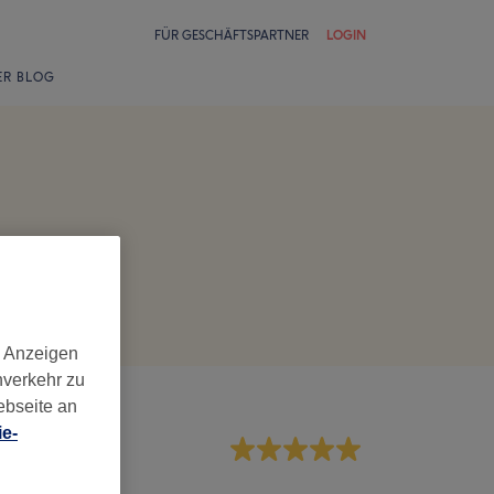
FÜR GESCHÄFTSPARTNER
LOGIN
ER BLOG
d Anzeigen
nverkehr zu
ebseite an
e-
rvice