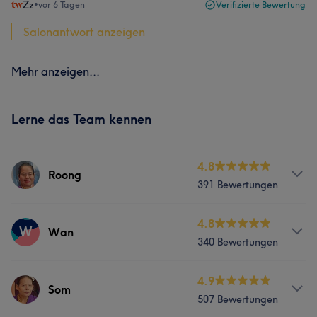
Zz
•
vor 6 Tagen
Verifizierte Bewertung
Salonantwort anzeigen
Mehr anzeigen...
Lerne das Team kennen
4.8
Roong
391 Bewertungen
Services
4.8
W
Wan
340 Bewertungen
Massage
Services
4.9
Som
Was unsere Kunden über Roong sagen
507 Bewertungen
Massage