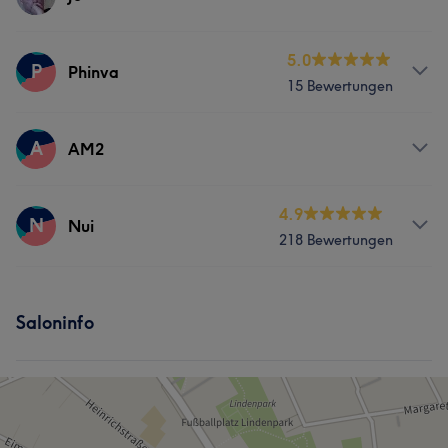
Aufmerksam
14
Massage
Services
5.0
P
Phinva
15 Bewertungen
Massage
Services
A
AM2
Massage
Services
4.9
N
Nui
218 Bewertungen
Massage
Services
Saloninfo
Massage
Was unsere Kunden über Nui sagen
Kompetent
12
Professionell
11
Aufmerksam
9