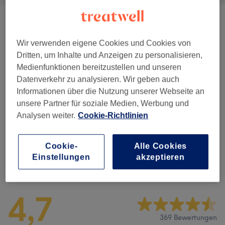
Damen - Haarschnitte & Stylings
(
9
)
ab 5 €
Wir verwenden eigene Cookies und Cookies von
Damen - Farbe & Coloration
(
15
)
ab 35 €
Dritten, um Inhalte und Anzeigen zu personalisieren,
Medienfunktionen bereitzustellen und unseren
Haarkuren & Pflege
(
2
)
ab 10 €
Datenverkehr zu analysieren. Wir geben auch
Informationen über die Nutzung unserer Webseite an
Herren - Haarschnitte & Stylings
(
11
)
ab 12 €
unsere Partner für soziale Medien, Werbung und
Analysen weiter.
Cookie-Richtlinien
Kinder - Haarschnitte & Stylings
(
1
)
20 €
Cookie-
Alle Cookies
Einstellungen
akzeptieren
Salonbewertungen
4,7
369 Bewertungen