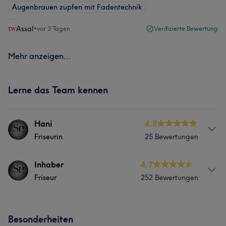
Augenbrauen zupfen mit Fadentechnik
Assal
•
vor 3 Tagen
Verifizierte Bewertung
Mehr anzeigen...
Lerne das Team kennen
Hani
4.8
Friseurin
25 Bewertungen
Info
Inhaber
4.7
Friseur
252 Bewertungen
Friseurin
Services
Services
Besonderheiten