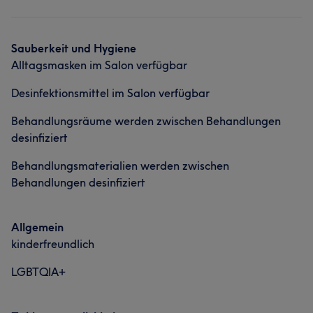
Friseur
Gesicht
Haarentfernung
Friseur
Gesicht
Haarentfernung
Was unsere Kunden über Inhaber sagen
Sauberkeit und Hygiene
Alltagsmasken im Salon verfügbar
Kompetent
11
Freundlich
9
Professionell
9
Desinfektionsmittel im Salon verfügbar
Herzlich
9
Behandlungsräume werden zwischen Behandlungen
desinfiziert
Behandlungsmaterialien werden zwischen
Behandlungen desinfiziert
Allgemein
kinderfreundlich
LGBTQIA+