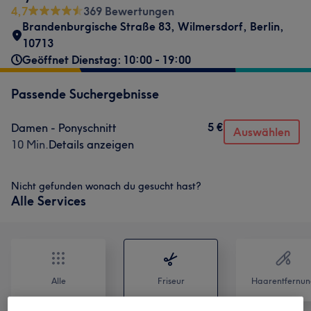
4,7
369 Bewertungen
Brandenburgische Straße 83
,
Wilmersdorf
,
Berlin
,
10713
Geöffnet Dienstag: 10:00 - 19:00
Passende Suchergebnisse
5 €
Damen - Ponyschnitt
Auswählen
10 Min.
Details anzeigen
Nicht gefunden wonach du gesucht hast?
Alle Services
Alle
Friseur
Haarentfernun