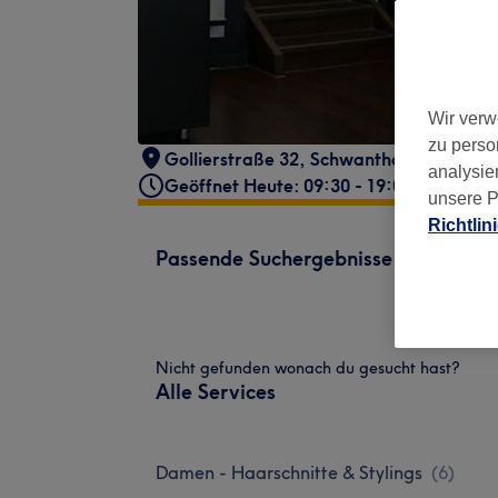
Wir verw
zu perso
Gollierstraße 32
,
Schwanthalerhöhe
,
Mü
analysie
Geöffnet Heute: 09:30 - 19:00
unsere P
Richtlin
Passende Suchergebnisse
Nicht gefunden wonach du gesucht hast?
Alle Services
Damen - Haarschnitte & Stylings
(
6
)