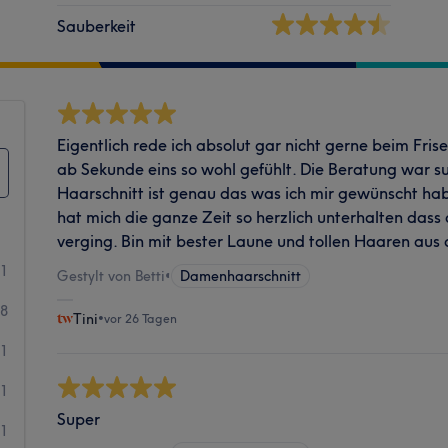
Sauberkeit
Eigentlich rede ich absolut gar nicht gerne beim Fris
ab Sekunde eins so wohl gefühlt. Die Beratung war su
Haarschnitt ist genau das was ich mir gewünscht hab
hat mich die ganze Zeit so herzlich unterhalten dass 
verging. Bin mit bester Laune und tollen Haaren aus
51
Gestylt von Betti
•
Damenhaarschnitt
8
Tini
•
vor 26 Tagen
1
1
Super
1