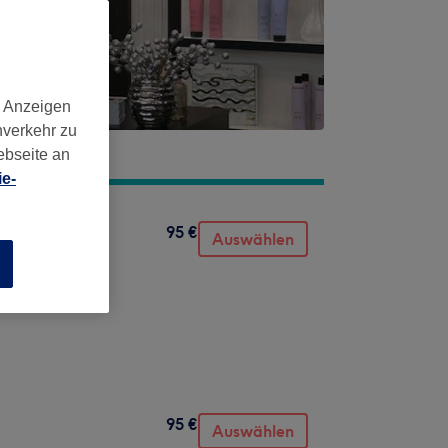
d Anzeigen
nverkehr zu
ebseite an
e-
95 €
Auswählen
n
95 €
Auswählen