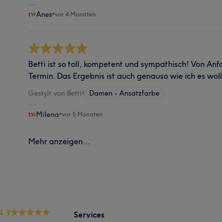
Anes
•
vor 4 Monaten
Betti ist so toll, kompetent und sympathisch! Von Anf
Termin. Das Ergebnis ist auch genauso wie ich es wol
Gestylt von Betti
•
Damen - Ansatzfarbe
Milena
•
vor 5 Monaten
Mehr anzeigen...
4.9
Services