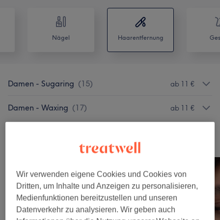
Nägel
Haarentfernung
Ges
Damen - Sugaring
(
15
)
ab 11 €
Damen - Waxing
(
17
)
ab 11 €
Unsere Arbeit
Bild anklicken für weitere Details
Wir verwenden eigene Cookies und Cookies von
Dritten, um Inhalte und Anzeigen zu personalisieren,
Medienfunktionen bereitzustellen und unseren
Datenverkehr zu analysieren. Wir geben auch