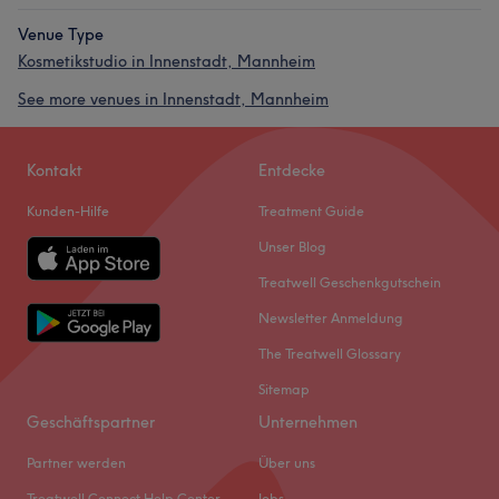
Venue Type
Kosmetikstudio in Innenstadt, Mannheim
See more venues in Innenstadt, Mannheim
Kontakt
Entdecke
Kunden-Hilfe
Treatment Guide
Unser Blog
Treatwell Geschenkgutschein
Newsletter Anmeldung
The Treatwell Glossary
Sitemap
Geschäftspartner
Unternehmen
Partner werden
Über uns
Treatwell Connect Help Center
Jobs