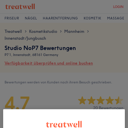
LOGIN
FRISEUR
NÄGEL
HAARENTFERNUNG
KOSMETIK
MASSAGE
Treatwell
Kosmetikstudio
Mannheim
>
>
>
Innenstadt/Jungbusch
Studio NoP7 Bewertungen
P7 1, Innenstadt, 68161 Germany
Verfügbarkeit überprüfen und online buchen
Bewertungen werden von Kunden nach ihrem Besuch geschrieben.
4,7
20 Bewertungen
Ambiente