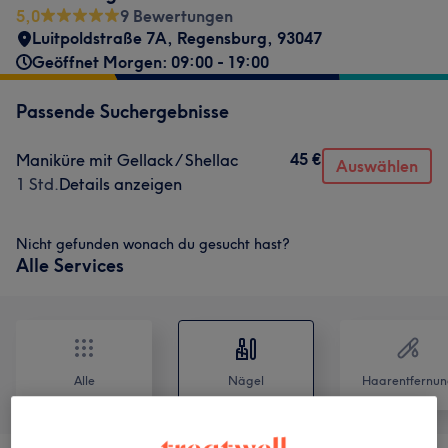
5,0
9 Bewertungen
Luitpoldstraße 7A
,
Regensburg
,
93047
Geöffnet Morgen: 09:00 - 19:00
Passende Suchergebnisse
45 €
Maniküre mit Gellack / Shellac
Auswählen
1 Std.
Details anzeigen
Nicht gefunden wonach du gesucht hast?
Alle Services
Alle
Nägel
Haarentfernun