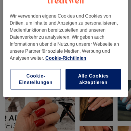
Beratung
(
1
)
40 €
Wir verwenden eigene Cookies und Cookies von
Maniküre & Pediküre
(
10
)
ab 5 €
Dritten, um Inhalte und Anzeigen zu personalisieren,
Medienfunktionen bereitzustellen und unseren
Fußpflege
(
1
)
ab 40 €
Datenverkehr zu analysieren. Wir geben auch
Informationen über die Nutzung unserer Webseite an
Nagelmodellage
(
4
)
ab 5 €
unsere Partner für soziale Medien, Werbung und
Analysen weiter.
Cookie-Richtlinien
Unsere Arbeit
Cookie-
Alle Cookies
Bild anklicken für weitere Details
Einstellungen
akzeptieren