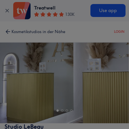
Treatwell
Use app
130K
Kosmetikstudios in der Nähe
LOGIN
Studio LeBeau