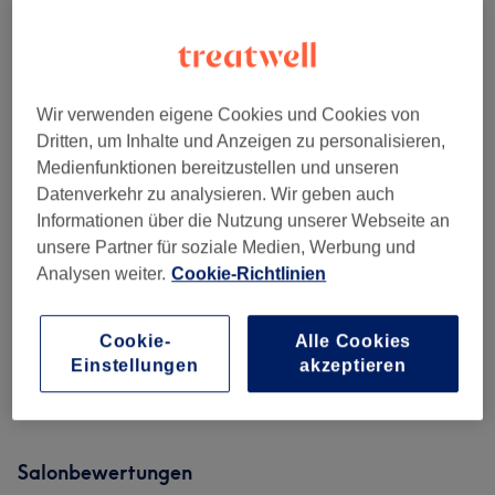
45 Min. - 1 Std. 15 Min.
Details anzeigen
55 €
Ernährungsberatung -
Auswählen
Folgeberatung
65 €
45 Min.
Details anzeigen
Wir verwenden eigene Cookies und Cookies von
Dritten, um Inhalte und Anzeigen zu personalisieren,
Medienfunktionen bereitzustellen und unseren
Alle Services
Datenverkehr zu analysieren. Wir geben auch
Informationen über die Nutzung unserer Webseite an
Ernährungsberatung
(
2
)
unsere Partner für soziale Medien, Werbung und
ab 55 €
Analysen weiter.
Cookie-Richtlinien
Körperarbeit Pantarei Approach Für
ab 55 €
Frauen
(
2
)
Cookie-
Alle Cookies
Einstellungen
akzeptieren
Massagen Für Frauen
(
3
)
ab 15 €
Salonbewertungen