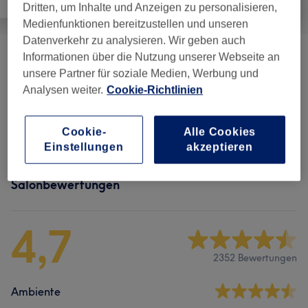
Dritten, um Inhalte und Anzeigen zu personalisieren,
Medienfunktionen bereitzustellen und unseren
Datenverkehr zu analysieren. Wir geben auch
Informationen über die Nutzung unserer Webseite an
Wimpernverlängerungen
(
7
)
ab 15 €
unsere Partner für soziale Medien, Werbung und
Analysen weiter.
Cookie-Richtlinien
Augenbrauen & Wimpern
(
7
)
ab 7 €
Gesichtsbehandlungen
(
5
)
ab 40 €
Cookie-
Alle Cookies
Einstellungen
akzeptieren
Salonbewertungen
4,7
2352 Bewertungen
Ambiente