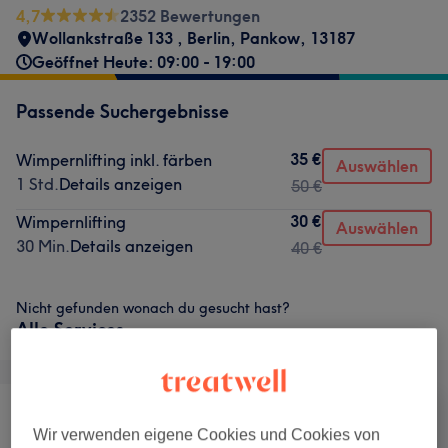
4,7
2352 Bewertungen
Wollankstraße 133
,
Berlin, Pankow
,
13187
Geöffnet Heute: 09:00 - 19:00
Passende Suchergebnisse
35 €
Wimpernlifting inkl. färben
Auswählen
1 Std.
Details anzeigen
50 €
30 €
Wimpernlifting
Auswählen
30 Min.
Details anzeigen
40 €
Nicht gefunden wonach du gesucht hast?
Alle Services
Wir verwenden eigene Cookies und Cookies von
Alle
Nägel
Gesicht