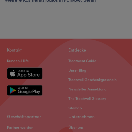
Weitere Kosmetikstudios in Pankow, Berlin
Kontakt
Entdecke
Kunden-Hilfe
Treatment Guide
Unser Blog
Treatwell Geschenkgutschein
Newsletter Anmeldung
The Treatwell Glossary
Sitemap
Geschäftspartner
Unternehmen
Partner werden
Über uns