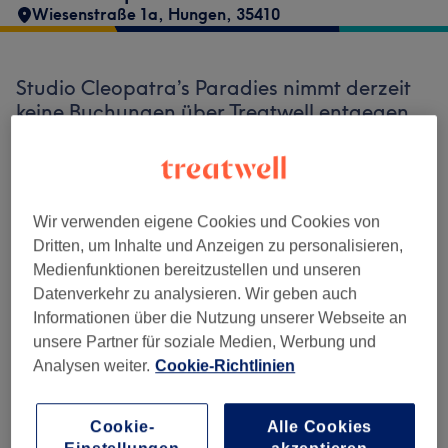
Wiesenstraße 1a
,
Hungen
,
35410
Studio Cleopatra’s Paradies nimmt derzeit
keine Buchungen über Treatwell entgegen.
Nutzen Sie das Suchfeld oben auf der Seite,
um
verfügbare Salons in Ihrer Nähe zu
finden.
Dort warten viele erstklassige Profis
auf Ihren Besuch.
Wir verwenden eigene Cookies und Cookies von
Dritten, um Inhalte und Anzeigen zu personalisieren,
Medienfunktionen bereitzustellen und unseren
Finde die besten Salons in deiner Nähe
Datenverkehr zu analysieren. Wir geben auch
Informationen über die Nutzung unserer Webseite an
unsere Partner für soziale Medien, Werbung und
Analysen weiter.
Cookie-Richtlinien
Auf Treatwell finden
Cookie-
Alle Cookies