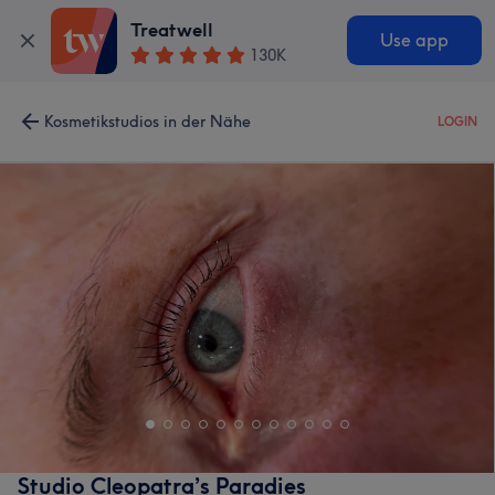
Treatwell
Use app
130K
Kosmetikstudios in der Nähe
LOGIN
Studio Cleopatra’s Paradies