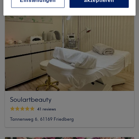
Einstellungen
akzeptieren
Soulartbeauty
41 reviews
Tannenweg 6, 61169 Friedberg