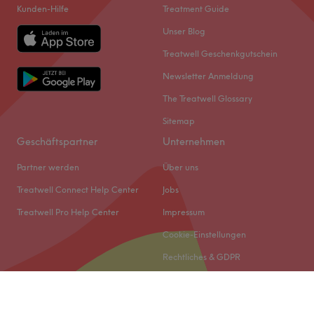
Kunden-Hilfe
Treatment Guide
Unser Blog
Treatwell Geschenkgutschein
Newsletter Anmeldung
The Treatwell Glossary
Sitemap
Geschäftspartner
Unternehmen
Partner werden
Über uns
Treatwell Connect Help Center
Jobs
Treatwell Pro Help Center
Impressum
Cookie-Einstellungen
Rechtliches & GDPR
© 2026 Treatwell DACH GmbH