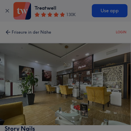
Treatwell
Use app
130K
Friseure in der Nähe
LOGIN
Story Nails