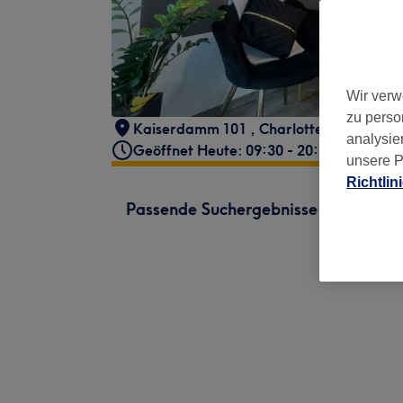
Wir verw
zu perso
Kaiserdamm 101
,
Charlottenburg
,
Berl
analysie
Geöffnet Heute: 09:30 - 20:00
unsere P
Richtlin
Passende Suchergebnisse