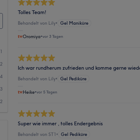
Tolles Team!
Behandelt von Lily
•
Gel Maniküre
Oromiya
•
vor 3 Tagen
21
22
Ich war rundherum zufrieden und komme gerne wied
4
Behandelt von Lily
•
Gel Pediküre
3
Heike
•
vor 5 Tagen
2
Super wie immer , tolles Endergebnis
Behandelt von ST1
•
Gel Pediküre