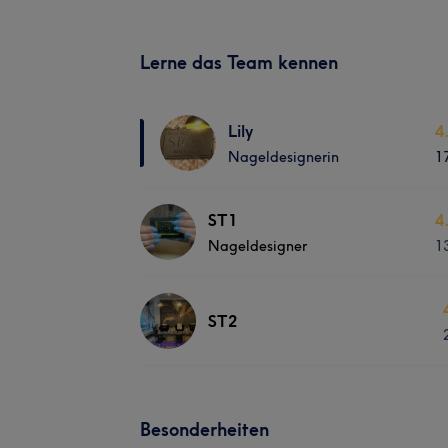
Lerne das Team kennen
Lily
4
Nageldesignerin
1
ST1
4
Nageldesigner
1
ST2
Besonderheiten