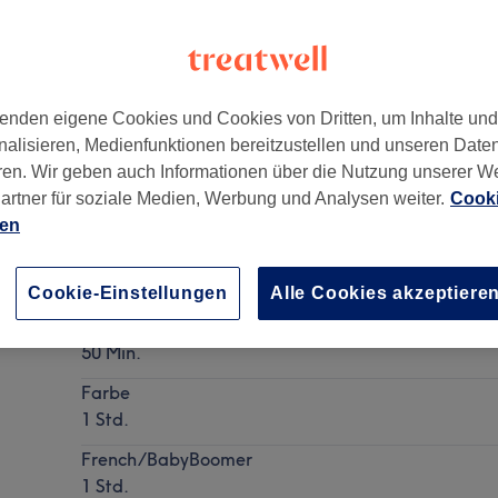
enden eigene Cookies und Cookies von Dritten, um Inhalte un
nalisieren, Medienfunktionen bereitzustellen und unseren Date
in
,
14057
ren. Wir geben auch Informationen über die Nutzung unserer W
artner für soziale Medien, Werbung und Analysen weiter.
Cooki
ien
Nagelmodellage - Auffüllen mit Gel
Details anzeigen
Cookie-Einstellungen
Alle Cookies akzeptiere
Natur
50 Min.
Farbe
1 Std.
French/BabyBoomer
1 Std.