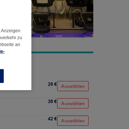
d Anzeigen
nverkehr zu
ebseite an
e-
n
28 €
Auswählen
38 €
Auswählen
42 €
Auswählen