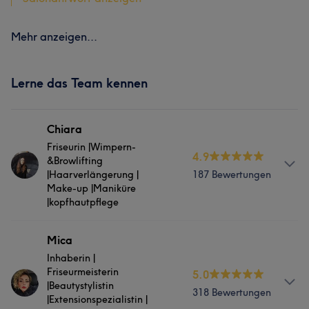
Mehr anzeigen...
Lerne das Team kennen
Chiara
Friseurin |Wimpern-
4.9
&Browlifting
|Haarverlängerung |
187 Bewertungen
Make-up |Maniküre
|kopfhautpflege
Info
Mica
Inhaberin |
Chiara ist seit 2020 Teil unseres Teams und bringt
Friseurmeisterin
5.0
internationale Erfahrung aus Italien und Spanien mit. Sie
|Beautystylistin
318 Bewertungen
ist leidenschaftliche Friseurin und spezialisiert auf
|Extensionspezialistin |