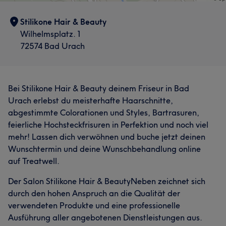
Jahren die Chance, Salonleitung zu übernehmen –
obwohl ich noch recht jung war. Ich nahm die
Stilikone Hair & Beauty
Herausforderung an und absolvierte nebenher in 1,5
Wilhelmsplatz. 1
Jahren die Meisterschule, während ich Vollzeit im Salon
72574 Bad Urach
arbeitete. Es war hart, aber ich habe es geschafft. Mit
22 war ich schließlich Friseurmeisterin und wagte direkt
danach den Schritt in die Selbstständigkeit. Fünf Jahre
führte ich meinen ersten eigenen Salon in Oberndorf am
Bei Stilikone Hair & Beauty deinem Friseur in Bad
Neckar. 2014 zog es mich aus Liebe nach Bad Urach –
Urach erlebst du meisterhafte Haarschnitte,
und hier eröffnete ich im August desselben Jahres
abgestimmte Colorationen und Styles, Bartrasuren,
meinen neuen Salon, in dem ich bis heute mit
feierliche Hochsteckfrisuren in Perfektion und noch viel
Leidenschaft arbeite. Ich liebe meinen Beruf und freue
mehr! Lassen dich verwöhnen und buche jetzt deinen
mich, meine Kundinnen und Kunden täglich mit meinem
Wunschtermin und deine Wunschbehandlung online
Team verschönern zu dürfen 💖 Mein Ziel war nie,
auf Treatwell.
möglichst viele Kunden zu haben, sondern die richtigen:
Der Salon Stilikone Hair & BeautyNeben zeichnet sich
Menschen, die wir mit Zeit, Liebe zum Detail und einem
durch den hohen Anspruch an die Qualität der
ganzheitlichen Beauty-Erlebnis verwöhnen dürfen. Von
verwendeten Produkte und eine professionelle
Haarstyling über Nägel bis hin zu Fashion – bei uns
Ausführung aller angebotenen Dienstleistungen aus.
bekommst du alles an einem Ort. Individuell. Stilvoll.