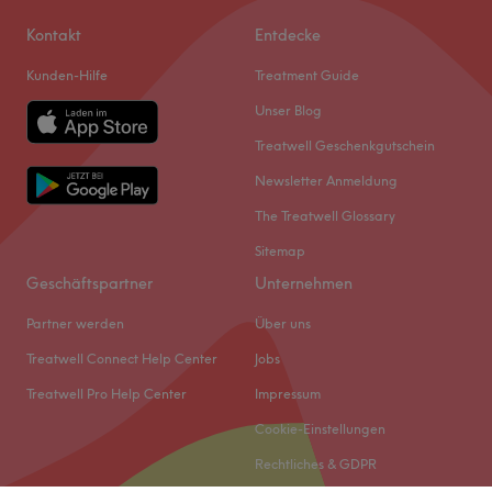
Kontakt
Entdecke
Kunden-Hilfe
Treatment Guide
Unser Blog
Treatwell Geschenkgutschein
Newsletter Anmeldung
The Treatwell Glossary
Sitemap
Geschäftspartner
Unternehmen
Partner werden
Über uns
Treatwell Connect Help Center
Jobs
Treatwell Pro Help Center
Impressum
Cookie-Einstellungen
Rechtliches & GDPR