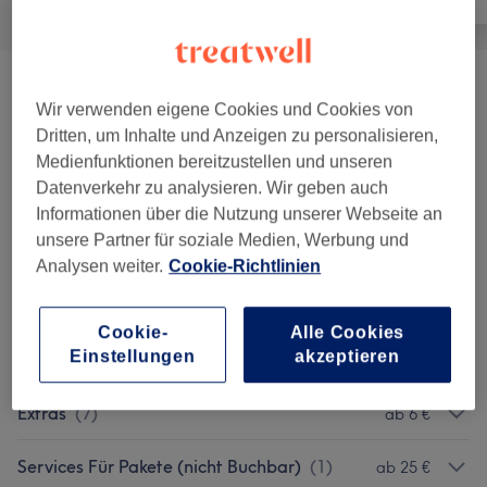
Damen - Haarschnitte & Stylings
(
15
)
ab 27 €
Wir verwenden eigene Cookies und Cookies von
Dritten, um Inhalte und Anzeigen zu personalisieren,
Damen - Coloration
(
19
)
ab 2,50 €
Medienfunktionen bereitzustellen und unseren
Datenverkehr zu analysieren. Wir geben auch
Herren - Haarschnitte & Stylings
(
8
)
ab 5 €
Informationen über die Nutzung unserer Webseite an
unsere Partner für soziale Medien, Werbung und
Kinder - Haarschnitte & Stylings
(
4
)
ab 23 €
Analysen weiter.
Cookie-Richtlinien
Haarverlängerungen
(
11
)
ab 450 €
Cookie-
Alle Cookies
Einstellungen
akzeptieren
Gesichtsbehandlung
(
1
)
ab 17 €
Extras
(
7
)
ab 6 €
Services Für Pakete (nicht Buchbar)
(
1
)
ab 25 €