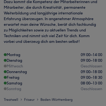
Dazu kommt die Kompetenz der Mitarbeiterinnen und
Und mit Herz 💖
Mitarbeiter, die durch Kreativität, permanente
Weiterbildung und langjährige internationale
Services
Erfahrung überzeugen. In angenehmer Atmosphäre
Nägel
Körper
Friseur
Gesicht
erwartet man deine Wünsche, berät dich fachkundig
zu Möglichkeiten sowie zu aktuellen Trends und
Massage
Haarentfernung
Techniken und nimmt sich viel Zeit für dich. Komm
vorbei und überzeug dich am besten selbst!
Portfolio
Montag
09:00
–
14:00
Dienstag
09:00
–
18:00
Mittwoch
Geschlossen
Donnerstag
09:00
–
18:00
Freitag
09:00
–
18:30
Samstag
08:00
–
13:00
Sonntag
Geschlossen
Treatwell
Friseur
Baden-Württemberg
>
>