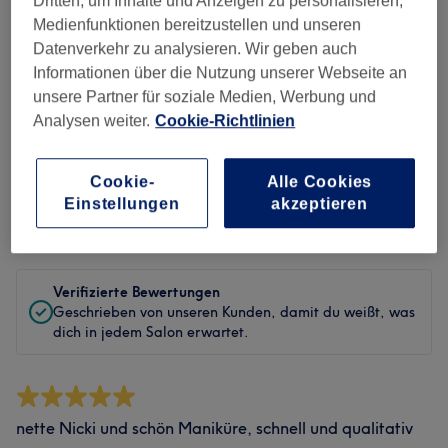
Dritten, um Inhalte und Anzeigen zu personalisieren,
Medienfunktionen bereitzustellen und unseren
Sauberkeit
Datenverkehr zu analysieren. Wir geben auch
Informationen über die Nutzung unserer Webseite an
Service
unsere Partner für soziale Medien, Werbung und
Analysen weiter.
Cookie-Richtlinien
Bewertungen filtern
Cookie-
Alle Cookies
Einstellungen
akzeptieren
Bewertung
Nach Sternen filtern
Verifizierte Bewertungen
Geschrieben von unseren Kunden, damit du weißt, was
dich in jedem Salon erwartet.
nette Nicki und schön Maniküre, schnell und qualitativ