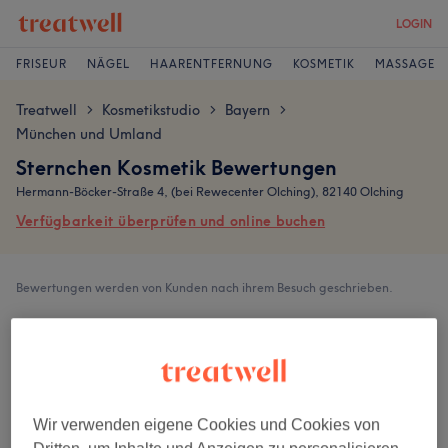
LOGIN
FRISEUR
NÄGEL
HAARENTFERNUNG
KOSMETIK
MASSAGE
Treatwell
Kosmetikstudio
Bayern
>
>
>
München und Umland
Sternchen Kosmetik Bewertungen
Hermann-Böcker-Straße 4, (bei Rewecenter Olching), 82140 Olching
Verfügbarkeit überprüfen und online buchen
Bewertungen werden von Kunden nach ihrem Besuch geschrieben.
4,8
28 Bewertungen
Wir verwenden eigene Cookies und Cookies von
Ambiente