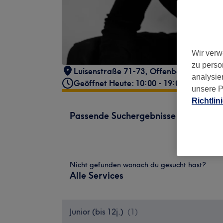
Wir verw
zu perso
Luisenstraße 71-73
,
Offenbach am Mai
analysie
Geöffnet Heute: 10:00 - 19:00
unsere P
Richtlin
Passende Suchergebnisse
Nicht gefunden wonach du gesucht hast?
Alle Services
Junior (bis 12j.)
(
1
)