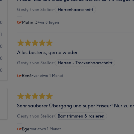
Gestylt von Stelios
•
Herrenhaarschnitt
30
Metin D
•
vor 8 Tagen
1
0
Alles bestens, gerne wieder
0
Gestylt von Stelios
•
Herren - Trockenhaarschnitt
0
René
•
vor etwa 1 Monat
Sehr sauberer Übergang und super Friseur! Nur zu 
Gestylt von Stelios
•
Bart trimmen & rasieren
Ege
•
vor etwa 1 Monat