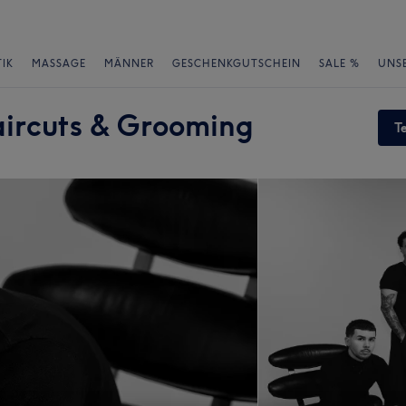
IK
MASSAGE
MÄNNER
GESCHENKGUTSCHEIN
SALE %
UNS
Haircuts & Grooming
T