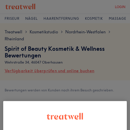
LOGIN
FRISEUR
NÄGEL
HAARENTFERNUNG
KOSMETIK
MASSAGE
Treatwell
Kosmetikstudio
Nordrhein-Westfalen
>
>
>
Rheinland
Spirit of Beauty Kosmetik & Wellness
Bewertungen
Wehrstraße 34, 46047 Oberhausen
Verfügbarkeit überprüfen und online buchen
Bewertungen werden von Kunden nach ihrem Besuch geschrieben.
4,9
15 Bewertungen