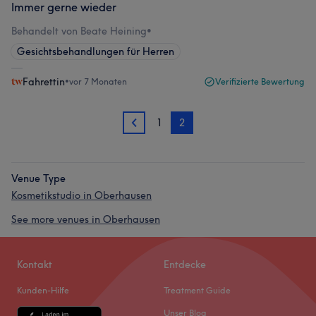
Immer gerne wieder
Behandelt von Beate Heining
•
Gesichtsbehandlungen für Herren
Fahrettin
•
vor 7 Monaten
Verifizierte Bewertung
1
2
1
Venue Type
Kosmetikstudio in Oberhausen
See more venues in Oberhausen
Kontakt
Entdecke
Kunden-Hilfe
Treatment Guide
Unser Blog