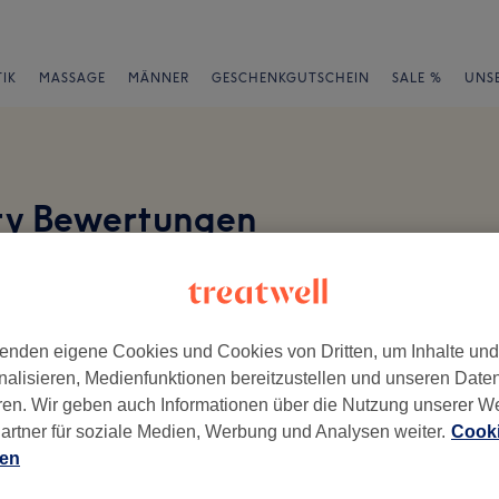
IK
MASSAGE
MÄNNER
GESCHENKGUTSCHEIN
SALE %
UNS
ty Bewertungen
en
enden eigene Cookies und Cookies von Dritten, um Inhalte un
nalisieren, Medienfunktionen bereitzustellen und unseren Date
ren. Wir geben auch Informationen über die Nutzung unserer W
ch geschrieben.
artner für soziale Medien, Werbung und Analysen weiter.
Cooki
Ambiente
Se
ien