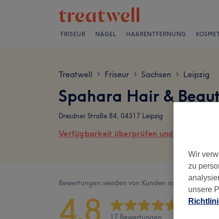
FRISEUR
NÄGEL
HAARENTFERNUNG
KOSMET
Treatwell
Friseur
Sachsen
Leipzig
>
>
>
Spahara Hair & Beau
Dresdner Straße 84, 04317 Leipzig
Verfügbarkeit überprüfen und online buch
Wir verw
zu perso
analysie
Bewertungen werden von Kunden nach ihrem Besu
unsere P
4,8
Richtlin
17 Bewertungen