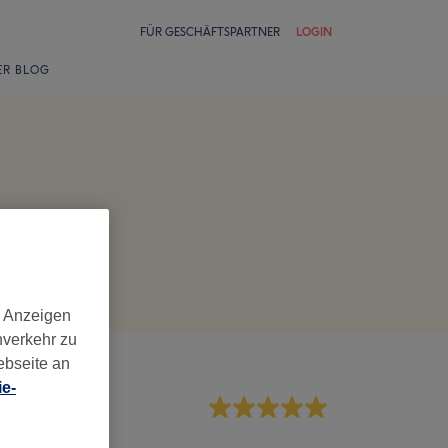
FÜR GESCHÄFTSPARTNER
LOGIN
ER BLOG
d Anzeigen
nverkehr zu
ebseite an
e-
rvice