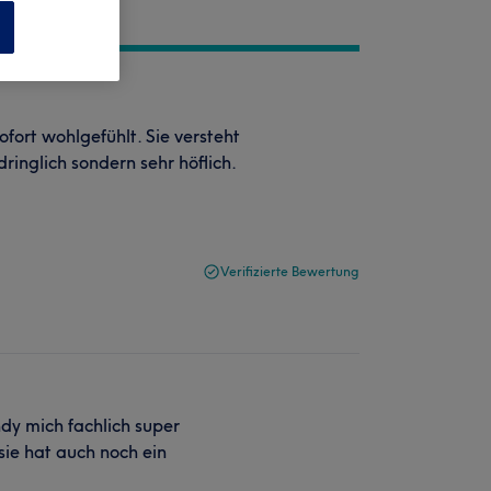
n
fort wohlgefühlt. Sie versteht
inglich sondern sehr höflich.
Verifizierte Bewertung
ndy mich fachlich super
ie hat auch noch ein