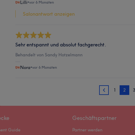
Lilli
•
vor 6 Monaten
Salonantwort anzeigen
Sehr entspannt und absolut fachgerecht.
Behandelt von Sandy Hotzelmann
Nora
•
vor 6 Monaten
1
2
1
ecke
Geschäftspartner
ment Guide
Partner werden