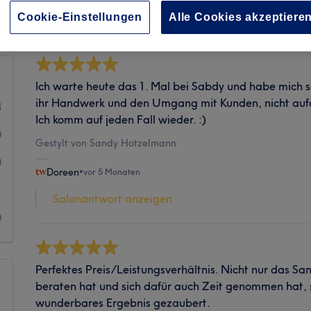
Sauberkeit
Cookie-Einstellungen
Alle Cookies akzeptiere
Ich warte heute das 1. Mal bei Sabdy und habe mich so
ihr Handwerk und den Umgang mit Kunden, nicht aufdr
4
Ich komm auf jeden Fall wieder. :)
0
Gestylt von Sandy Hotzelmann
0
Doreen
•
vor 5 Monaten
1
Salonantwort anzeigen
0
Perfektes Preis/Leistungsverhältnis. Nicht nur das Sa
beraten hat und sich dafür auch Zeit genommen hat, s
wunderbares Ergebnis gezaubert.