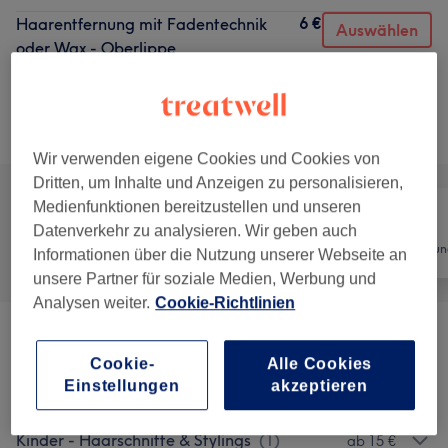
6 €
Haarentfernung mit Fadentechnik
Auswählen
oder Wax - Oberlippe
10 Min.
Details anzeigen
Alle Services
Wir verwenden eigene Cookies und Cookies von
Dritten, um Inhalte und Anzeigen zu personalisieren,
Medienfunktionen bereitzustellen und unseren
Datenverkehr zu analysieren. Wir geben auch
Alle
Friseur
Haarentfernun
Informationen über die Nutzung unserer Webseite an
unsere Partner für soziale Medien, Werbung und
Analysen weiter.
Cookie-Richtlinien
Herren - Haarschnitte & Stylings
(
3
)
ab 12 €
Cookie-
Alle Cookies
Einstellungen
akzeptieren
Herren - Farbe & Grauhaarkaschierung
(
1
)
40 €
Kinder - Haarschnitte & Stylings
(
1
)
ab 15 €