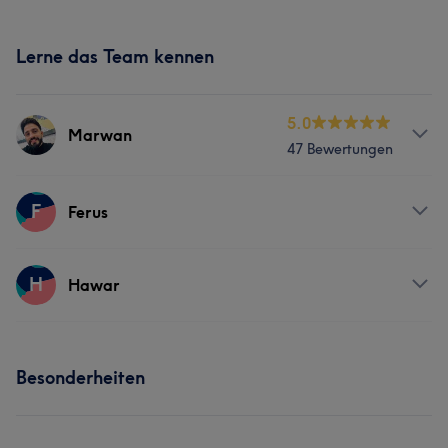
Lerne das Team kennen
5.0
Marwan
47 Bewertungen
Services
F
Ferus
Friseur
Gesicht
Haarentfernung
Services
H
Hawar
Friseur
Gesicht
Haarentfernung
Services
Besonderheiten
Friseur
Gesicht
Haarentfernung