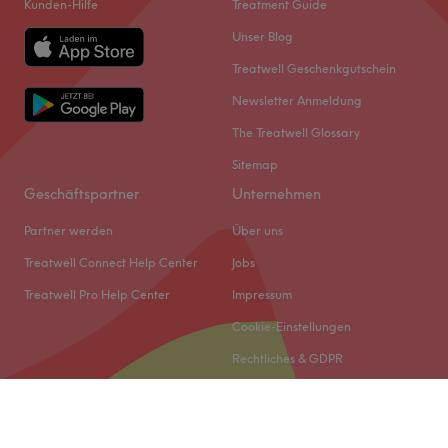
Kunden-Hilfe
Treatment Guide
Unser Blog
Treatwell Geschenkgutschein
Newsletter Anmeldung
The Treatwell Glossary
Sitemap
Geschäftspartner
Unternehmen
Partner werden
Über uns
Treatwell Connect Help Center
Jobs
Treatwell Pro Help Center
Impressum
Cookie-Einstellungen
Rechtliches & GDPR
© 2026 Treatwell DACH GmbH