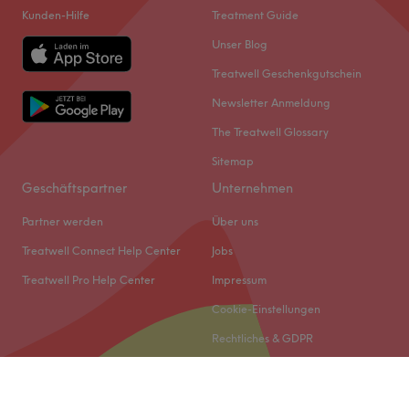
Kunden-Hilfe
Treatment Guide
Unser Blog
Treatwell Geschenkgutschein
Newsletter Anmeldung
The Treatwell Glossary
Sitemap
Geschäftspartner
Unternehmen
Partner werden
Über uns
Treatwell Connect Help Center
Jobs
Treatwell Pro Help Center
Impressum
Cookie-Einstellungen
Rechtliches & GDPR
© 2026 Treatwell DACH GmbH