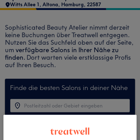
Witts Allee 1
,
Altona
,
Hamburg
,
22587
Sophisticated Beauty Atelier nimmt derzeit
keine Buchungen über Treatwell entgegen.
Nutzen Sie das Suchfeld oben auf der Seite,
um
verfügbare Salons in Ihrer Nähe zu
finden.
Dort warten viele erstklassige Profis
auf Ihren Besuch.
Finde die besten Salons in deiner Nähe
Auf Treatwell finden