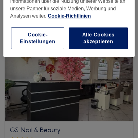
Informationen über die Nutzung unserer Webseite an
unsere Partner für soziale Medien, Werbung und
Mehr Salons anzeigen
Analysen weiter.
Cookie-Richtlinien
Cookie-
Alle Cookies
Einstellungen
akzeptieren
GS Nail & Beauty