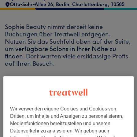
Otto-Suhr-Allee 26
,
Berlin, Charlottenburg
,
10585
Sophie Beauty nimmt derzeit keine
Buchungen über Treatwell entgegen.
Nutzen Sie das Suchfeld oben auf der Seite,
um
verfügbare Salons in Ihrer Nähe zu
finden.
Dort warten viele erstklassige Profis
auf Ihren Besuch.
Finde die besten Salons in deiner Nähe
Wir verwenden eigene Cookies und Cookies von
Dritten, um Inhalte und Anzeigen zu personalisieren,
Auf Treatwell finden
Medienfunktionen bereitzustellen und unseren
Datenverkehr zu analysieren. Wir geben auch