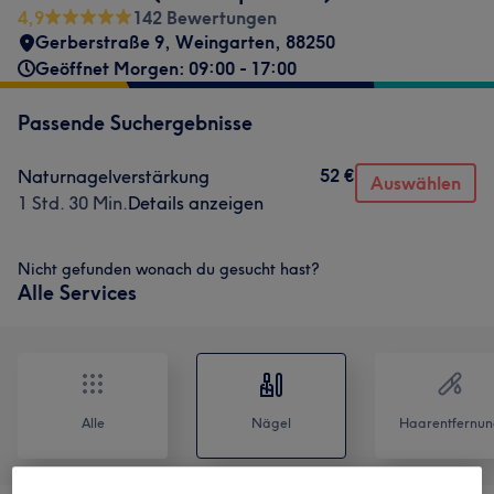
4,9
142 Bewertungen
Gerberstraße 9
,
Weingarten
,
88250
Geöffnet Morgen: 09:00 - 17:00
Passende Suchergebnisse
52 €
Naturnagelverstärkung
Auswählen
1 Std. 30 Min.
Details anzeigen
Nicht gefunden wonach du gesucht hast?
Alle Services
Alle
Nägel
Haarentfernun