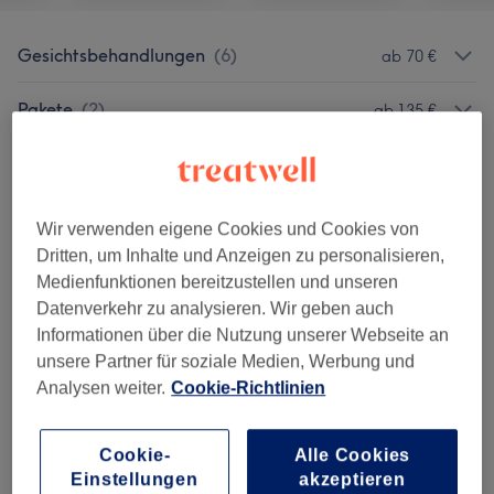
Gesichtsbehandlungen
(
6
)
ab 70 €
Pakete
(
2
)
ab 135 €
Extras
(
3
)
25 €
Wir verwenden eigene Cookies und Cookies von
Salonbewertungen
Dritten, um Inhalte und Anzeigen zu personalisieren,
Medienfunktionen bereitzustellen und unseren
Datenverkehr zu analysieren. Wir geben auch
4,8
Informationen über die Nutzung unserer Webseite an
unsere Partner für soziale Medien, Werbung und
684 Bewertungen
Analysen weiter.
Cookie-Richtlinien
Ambiente
Cookie-
Alle Cookies
Sauberkeit
Einstellungen
akzeptieren