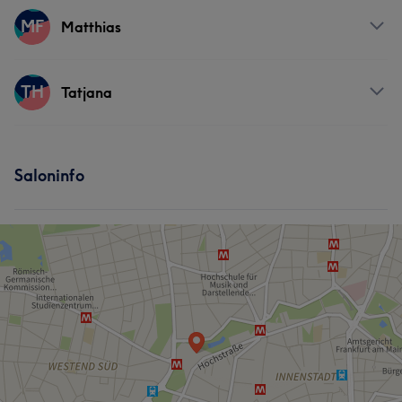
Services
MF
Matthias
Körper
Massage
Services
TH
Tatjana
Gesicht
Massage
Services
Saloninfo
Gesicht
Massage