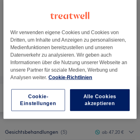
1 Std. 20 Min.
359 €
3x Premium
Auswählen
1 Std. 40 Min.
449 €
3x Exclusive
Auswählen
Wir verwenden eigene Cookies und Cookies von
2 Std.
Dritten, um Inhalte und Anzeigen zu personalisieren,
Medienfunktionen bereitzustellen und unseren
Datenverkehr zu analysieren. Wir geben auch
Nicht gefunden wonach du gesucht hast?
Informationen über die Nutzung unserer Webseite an
Alle Services
unsere Partner für soziale Medien, Werbung und
Analysen weiter.
Cookie-Richtlinien
Cookie-
Alle Cookies
Alle
Haarentfernung
Gesicht
Einstellungen
akzeptieren
Gesichtsbehandlungen
(
5
)
ab 47,20 €