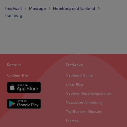
Treatwell
Massage
Hamburg und Umland
>
>
>
Hamburg
Kontakt
Entdecke
Kunden-Hilfe
Treatment Guide
Unser Blog
Treatwell Geschenkgutschein
Newsletter Anmeldung
The Treatwell Glossary
Sitemap