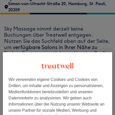
Simon-von-Utrecht-Straße 20
,
Hamburg, St. Pauli
,
20359
Sky Massage nimmt derzeit keine
Buchungen über Treatwell entgegen.
Nutzen Sie das Suchfeld oben auf der Seite,
um
verfügbare Salons in Ihrer Nähe zu
finden.
Dort warten viele erstklassige Profis
auf Ihren Besuch.
Finde die besten Salons in deiner Nähe
Wir verwenden eigene Cookies und Cookies von
Dritten, um Inhalte und Anzeigen zu personalisieren,
Medienfunktionen bereitzustellen und unseren
Datenverkehr zu analysieren. Wir geben auch
Informationen über die Nutzung unserer Webseite an
Auf Treatwell finden
unsere Partner für soziale Medien, Werbung und