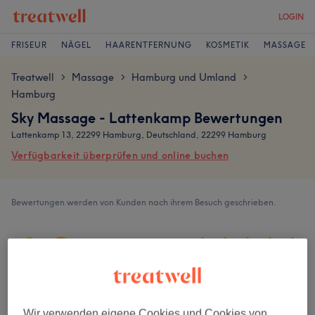
LOGIN
FRISEUR
NÄGEL
HAARENTFERNUNG
KOSMETIK
MASSAGE
Treatwell
Massage
Hamburg und Umland
>
>
>
Hamburg
Sky Massage - Lattenkamp Bewertungen
Lattenkamp 13, 22299 Hamburg, Deutschland, 22299 Hamburg
Verfügbarkeit überprüfen und online buchen
Bewertungen werden von Kunden nach ihrem Besuch geschrieben.
4,9
664 Bewertungen
Ambiente
Wir verwenden eigene Cookies und Cookies von