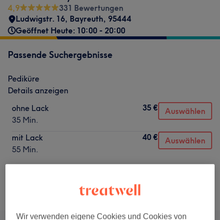
4,9
331 Bewertungen
Ludwigstr. 16
,
Bayreuth
,
95444
Geöffnet Heute: 10:00 - 20:00
Passende Suchergebnisse
Pediküre
Details anzeigen
35 €
ohne Lack
Auswählen
35 Min.
40 €
mit Lack
Auswählen
55 Min.
Nicht gefunden wonach du gesucht hast?
Alle Services
Wir verwenden eigene Cookies und Cookies von