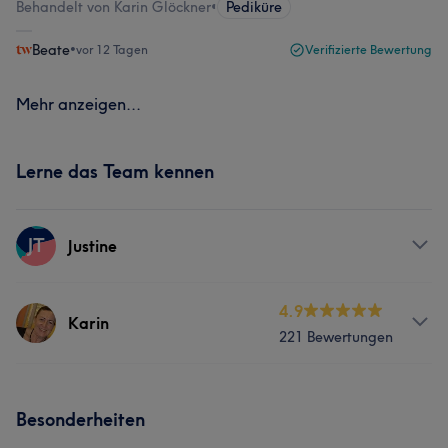
Behandelt von Karin Glöckner
•
Pediküre
Beate
•
vor 12 Tagen
Verifizierte Bewertung
Mehr anzeigen...
Lerne das Team kennen
JT
Justine
Services
4.9
Karin
221 Bewertungen
Körper
Gesicht
Services
Besonderheiten
Nägel
Körper
Gesicht