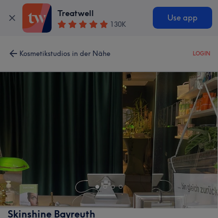
Treatwell
Use app
130K
Kosmetikstudios in der Nähe
LOGIN
Skinshine Bayreuth