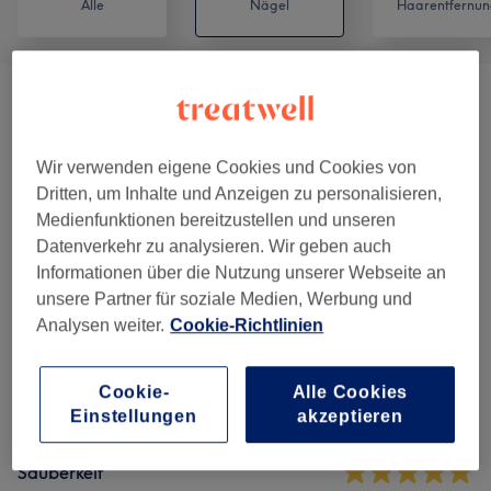
Alle
Nägel
Haarentfernun
Special Offer
(
3
)
ab 34 €
Hand- & Fußpflege
(
14
)
ab 3 €
Wir verwenden eigene Cookies und Cookies von
Dritten, um Inhalte und Anzeigen zu personalisieren,
Medienfunktionen bereitzustellen und unseren
Salonbewertungen
Datenverkehr zu analysieren. Wir geben auch
Informationen über die Nutzung unserer Webseite an
unsere Partner für soziale Medien, Werbung und
4,8
Analysen weiter.
Cookie-Richtlinien
3234 Bewertungen
Cookie-
Alle Cookies
Einstellungen
akzeptieren
Ambiente
Sauberkeit