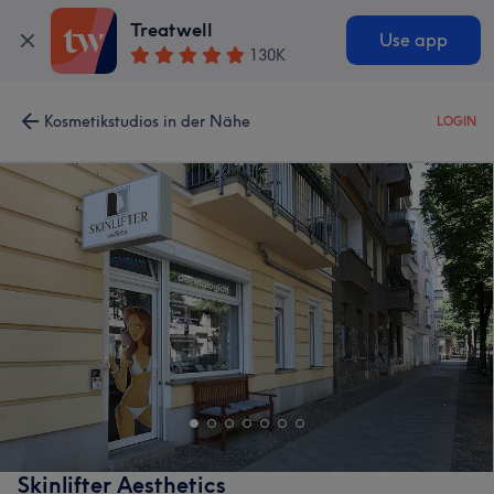
Treatwell
Use app
130K
Kosmetikstudios in der Nähe
LOGIN
Skinlifter Aesthetics