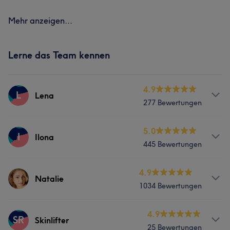
Mehr anzeigen...
Lerne das Team kennen
4.9
L
Lena
277 Bewertungen
Services
5.0
I
Ilona
445 Bewertungen
Nägel
Gesicht
Massage
Services
4.9
Natalie
Was unsere Kunden über Lena sagen
1034 Bewertungen
Körper
Gesicht
Massage
Professionell
24
Kompetent
11
Gründlich
9
Services
4.9
Haarentfernung
SR
Skinlifter
Sympathisch
6
25 Bewertungen