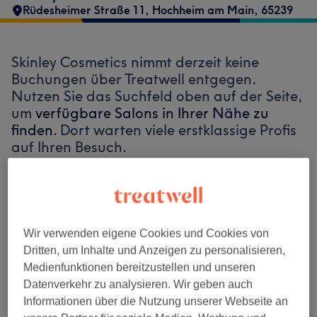
Rüdesheimer Straße 11
,
Hochheim am Main
,
65239
Skinley Cosmetics nimmt derzeit keine
Buchungen über Treatwell entgegen.
Nutzen Sie das Suchfeld oben auf der Seite,
um
verfügbare Salons in Ihrer Nähe zu
finden.
Dort warten viele erstklassige Profis
auf Ihren Besuch.
Finde die besten Salons in deiner Nähe
Wir verwenden eigene Cookies und Cookies von
Dritten, um Inhalte und Anzeigen zu personalisieren,
Medienfunktionen bereitzustellen und unseren
Auf Treatwell finden
Datenverkehr zu analysieren. Wir geben auch
Informationen über die Nutzung unserer Webseite an