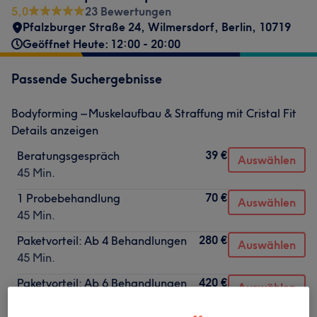
5,0
23 Bewertungen
Pfalzburger Straße 24
,
Wilmersdorf
,
Berlin
,
10719
Geöffnet Heute: 12:00 - 20:00
Passende Suchergebnisse
Bodyforming – Muskelaufbau & Straffung mit Cristal Fit
Details anzeigen
39 €
Beratungsgespräch
Auswählen
45 Min.
70 €
1 Probebehandlung
Auswählen
45 Min.
280 €
Paketvorteil: Ab 4 Behandlungen
Auswählen
45 Min.
420 €
Paketvorteil: Ab 6 Behandlungen
Auswählen
45 Min.