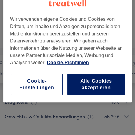
560 €
Paketvorteil: Ab 8 Behandlungen
Auswählen
45 Min.
Wir verwenden eigene Cookies und Cookies von
Dritten, um Inhalte und Anzeigen zu personalisieren,
Nicht gefunden wonach du gesucht hast?
Medienfunktionen bereitzustellen und unseren
Alle Services
Datenverkehr zu analysieren. Wir geben auch
Informationen über die Nutzung unserer Webseite an
unsere Partner für soziale Medien, Werbung und
Analysen weiter.
Cookie-Richtlinien
icht
Körper
Ästhetische Medizin
Fit
Cookie-
Alle Cookies
Einstellungen
akzeptieren
Diagnostik
(
1
)
40 €
Gewichts- & Cellulite Behandlungen
(
1
)
ab 39 €