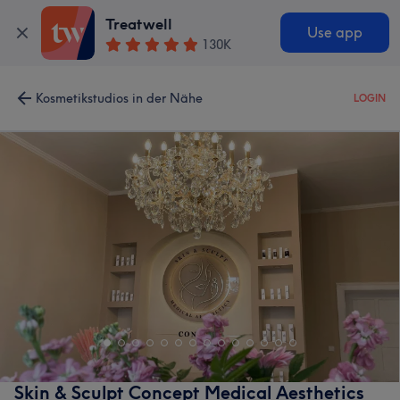
Treatwell
Use app
130K
Kosmetikstudios in der Nähe
LOGIN
Skin & Sculpt Concept Medical Aesthetics