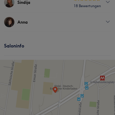
Sindija
18 Bewertungen
Services
Anna
Körper
Friseur
Gesicht
Massage
Services
Haarentfernung
Ästhetische Medizin
Saloninfo
Körper
Friseur
Fitness
Gesicht
Portfolio
Massage