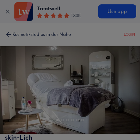
Treatwell
Use app
130K
Kosmetikstudios in der Nähe
LOGIN
skin-Lich