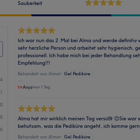
Sauberkeit
Ich war nun das 2. Mal bei Alma und werde definitiv 
sehr herzliche Person und arbeitet sehr hygienisch, 
professionell. Ich habe mich bei jeder Behandlung se
Empfehlung!!!
Behandelt von Alma
•
Gel Pediküre
74
Anja
•
vor 1 Tag
1
0
0
Alma hat mir wirklich meinen Tag versüßt 😊Sie war w
behutsam, was die Pediküre angeht, ich komme gern
0
Behandelt von Alma
•
Gel Pediküre