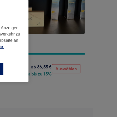
d Anzeigen
nverkehr zu
ebseite an
e-
ab
36,55 €
Auswählen
n
Spare bis zu 15%