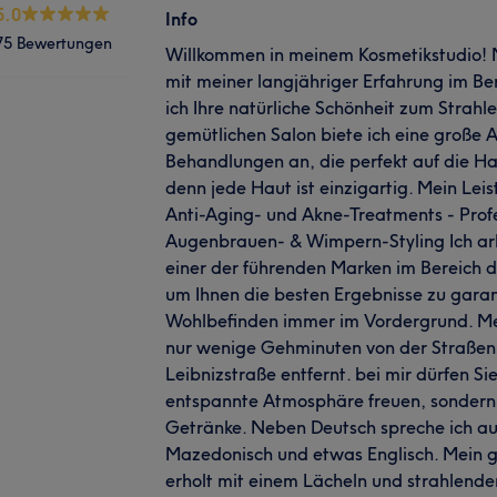
5.0
Info
75 Bewertungen
Willkommen in meinem Kosmetikstudio!
mit meiner langjähriger Erfahrung im Be
ich Ihre natürliche Schönheit zum Strah
gemütlichen Salon biete ich eine große 
Behandlungen an, die perfekt auf die 
denn jede Haut ist einzigartig. Mein Lei
Anti-Aging- und Akne-Treatments - Profe
Augenbrauen- & Wimpern-Styling Ich arb
einer der führenden Marken im Bereich d
um Ihnen die besten Ergebnisse zu garant
Wohlbefinden immer im Vordergrund. Mein
nur wenige Gehminuten von der Straßen
Leibnizstraße entfernt. bei mir dürfen Sie
entspannte Atmosphäre freuen, sondern 
Getränke. Neben Deutsch spreche ich au
Mazedonisch und etwas Englisch. Mein grö
erholt mit einem Lächeln und strahlend