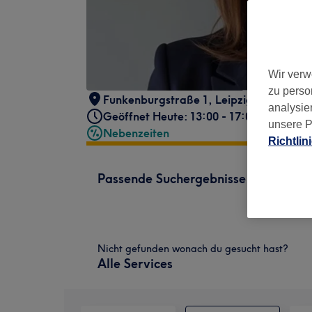
Wir verw
zu perso
Funkenburgstraße 1
,
Leipzig
,
04105
analysie
Geöffnet Heute: 13:00 - 17:00
unsere P
Nebenzeiten
Richtlin
Passende Suchergebnisse
Nicht gefunden wonach du gesucht hast?
Alle Services