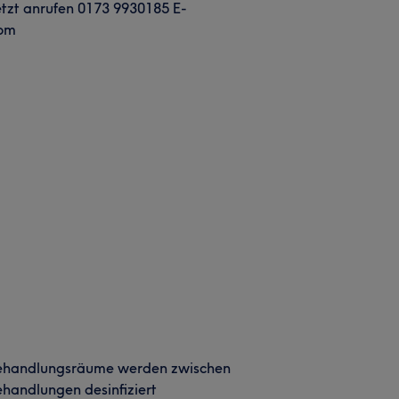
etzt anrufen 0173 9930185 E-
com
ehandlungsräume werden zwischen
handlungen desinfiziert