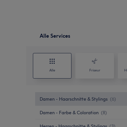
Alle Services
Alle
Friseur
H
Damen - Haarschnitte & Stylings
(
6
)
Damen - Farbe & Coloration
(
8
)
Herren - Haarschnitte & Stylings
(
3
)