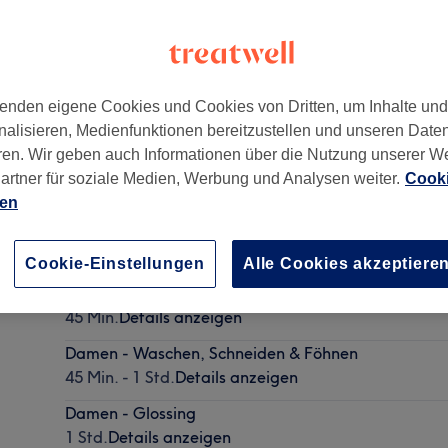
enden eigene Cookies und Cookies von Dritten, um Inhalte un
nalisieren, Medienfunktionen bereitzustellen und unseren Date
burg
,
22303
ren. Wir geben auch Informationen über die Nutzung unserer W
artner für soziale Medien, Werbung und Analysen weiter.
Cooki
ien
Herren - Trockenhaarschnitt
30 Min.
Details anzeigen
Cookie-Einstellungen
Alle Cookies akzeptiere
Herren - Waschen, Schneiden & Föhnen
45 Min.
Details anzeigen
Damen - Waschen, Schneiden & Föhnen
45 Min. - 1 Std.
Details anzeigen
Damen - Glossing
1 Std.
Details anzeigen