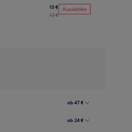
10 €
Auswählen
12 €
ab
47 €
ab
24 €