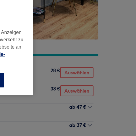
d Anzeigen
nverkehr zu
ebseite an
e-
28 €
Auswählen
n
33 €
Auswählen
ab
47 €
ab
37 €