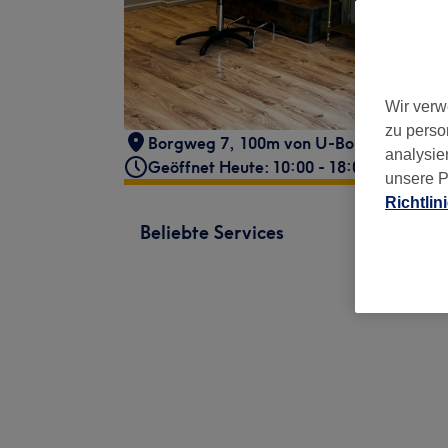
Wir verw
zu perso
Borgweg 7
,
100m von U-Borgweg
,
Ham
analysie
Geöffnet Heute: 10:00 - 18:00
unsere P
Richtlin
Beliebte Services