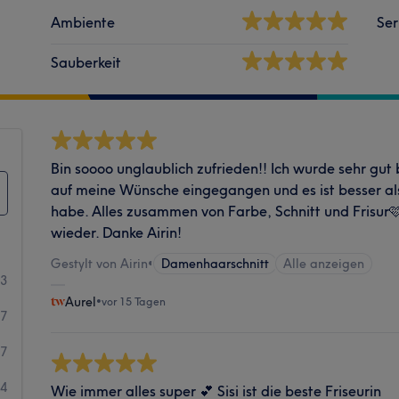
Ambiente
Ser
Sauberkeit
Bin soooo unglaublich zufrieden!! Ich wurde sehr gut
auf meine Wünsche eingegangen und es ist besser als 
habe. Alles zusammen von Farbe, Schnitt und Frisur
wieder. Danke Airin!
Gestylt von Airin
•
Damenhaarschnitt
Alle anzeigen
43
Aurel
•
vor 15 Tagen
27
7
4
Wie immer alles super 💕 Sisi ist die beste Friseurin