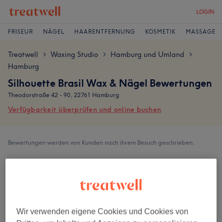
LOGIN
FRISEUR
NÄGEL
HAARENTFERNUNG
KOSMETIK
MASSAGE
Treatwell
Waxing Studio
Hamburg und Umland
>
>
>
Hamburg
Silhouette Brasil Wax & Nägel Bewertungen
Theodorstraße 42 - 90, 22761 Hamburg
Verfügbarkeit überprüfen und online buchen
Bewertungen werden von Kunden nach ihrem Besuch geschrieben.
4,8
260 Bewertungen
Ambiente
Wir verwenden eigene Cookies und Cookies von