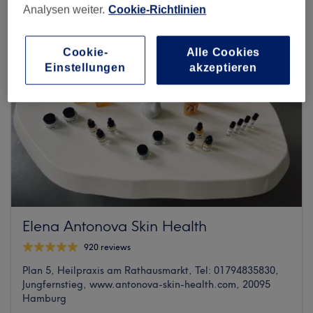
Analysen weiter.
Cookie-Richtlinien
Cookie-
Alle Cookies
Einstellungen
akzeptieren
Elena Antonova Skin Health
920 reviews
Plan 5, Heilpraxis am Rathausmarkt, Tel: 01794835830,
Jungfernstieg, www.antonova-skin-health.com, 20095
Hamburg