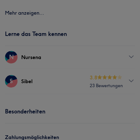
Mehr anzeigen...
Lerne das Team kennen
N
Nursena
Services
3.8
S
Sibel
23 Bewertungen
Gesicht
Services
Besonderheiten
Nägel
Körper
Friseur
Gesicht
Massage
Haarentfernung
Zahlungsmöglichkeiten