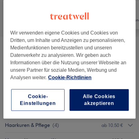
Alle
Friseur
Haarentfernun
Wir verwenden eigene Cookies und Cookies von
Dritten, um Inhalte und Anzeigen zu personalisieren,
Medienfunktionen bereitzustellen und unseren
Damen - Haarschnitte & Stylings
(
10
)
ab 14,50 €
Datenverkehr zu analysieren. Wir geben auch
Informationen über die Nutzung unserer Webseite an
Damen - Farbe & Coloration
(
7
)
ab 35 €
unsere Partner für soziale Medien, Werbung und
Analysen weiter.
Cookie-Richtlinien
Herren - Haarschnitte & Stylings
(
7
)
ab 14 €
Herren - Farbe & Grauhaarkaschierung
(
2
)
ab 50 €
Cookie-
Alle Cookies
Einstellungen
akzeptieren
Kinder - Haarschnitte & Stylings
(
2
)
20,50 €
Haarkuren & Pflege
(
4
)
ab 10,50 €