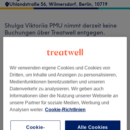
Uhlandstraße 56
,
Wilmersdorf
,
Berlin
,
10719
Shulga Viktoriia PMU nimmt derzeit keine
Buchungen über Treatwell entgegen.
Nutzen Sie das Suchfeld oben auf der Seite,
um
verfügbare Salons in Ihrer Nähe zu
finden.
Dort warten viele erstklassige Profis
auf Ihren Besuch.
Wir verwenden eigene Cookies und Cookies von
Dritten, um Inhalte und Anzeigen zu personalisieren,
Finde die besten Salons in deiner Nähe
Medienfunktionen bereitzustellen und unseren
Datenverkehr zu analysieren. Wir geben auch
Informationen über die Nutzung unserer Webseite an
unsere Partner für soziale Medien, Werbung und
Analysen weiter.
Cookie-Richtlinien
Auf Treatwell finden
Cookie-
Alle Cookies