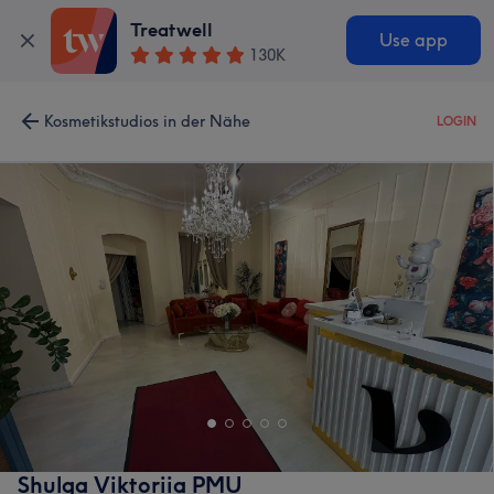
Treatwell
Use app
130K
Kosmetikstudios in der Nähe
LOGIN
Shulga Viktoriia PMU