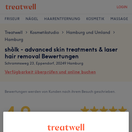
LOGIN
FRISEUR
NÄGEL
HAARENTFERNUNG
KOSMETIK
MASSAGE
Treatwell
Kosmetikstudio
Hamburg und Umland
>
>
>
Hamburg
shòlk - advanced skin treatments & laser
hair removal Bewertungen
Schrammsweg 23, Eppendorf, 20249 Hamburg
Verfügbarkeit überprüfen und online buchen
Bewertungen werden von Kunden nach ihrem Besuch geschrieben.
4,9
28 Bewertungen