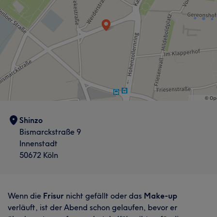
besondere Anlässe hatten. Der Salon richtet sich an eine
vielfältige Zielgruppe und ist bekannt für modernen Stil
und eine freundliche, persönliche Betreuung. Sinem wird
in Kundenbewertungen oft für ihre Professionalität,
Kreativität und freundliche Art gelobt
Services
Friseur
Gesicht
Haarentfernung
Shinzo
Portfolio
Bismarckstraße 9
Innenstadt
50672 Köln
Wenn die
Frisur
nicht gefällt oder das
Make-up
verläuft, ist der Abend schon gelaufen, bevor er