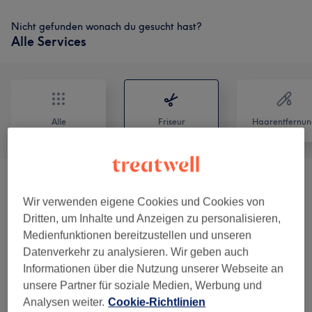
Nicht gefunden wonach du gesucht hast?
Alle Services
Alle
Friseur
Haarentfernun
Shinzo Women's Color Bar (Damen -
ab 134,50 €
Wir verwenden eigene Cookies und Cookies von
Coloration & Farbe)
(
9
)
Dritten, um Inhalte und Anzeigen zu personalisieren,
Medienfunktionen bereitzustellen und unseren
Shinzo Women's Color Bar (Damen -
ab 142,84 €
Datenverkehr zu analysieren. Wir geben auch
Coloration & Farbe) Extra
(
1
)
Informationen über die Nutzung unserer Webseite an
unsere Partner für soziale Medien, Werbung und
Shinzo Women's Length & Volume Bar
Analysen weiter.
Cookie-Richtlinien
(Damen - Haarverlängerung,
ab 88,85 €