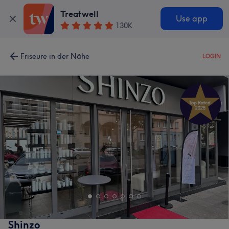
Treatwell
Use app
130K
Friseure in der Nähe
LOGIN
Shinzo