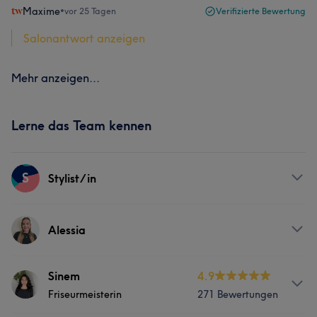
Maxime
•
vor 25 Tagen
Verifizierte Bewertung
Salonantwort anzeigen
Mehr anzeigen...
Lerne das Team kennen
S
Stylist/in
Services
Alessia
Friseur
Gesicht
Haarentfernung
Services
Sinem
4.9
Friseurmeisterin
271 Bewertungen
Friseur