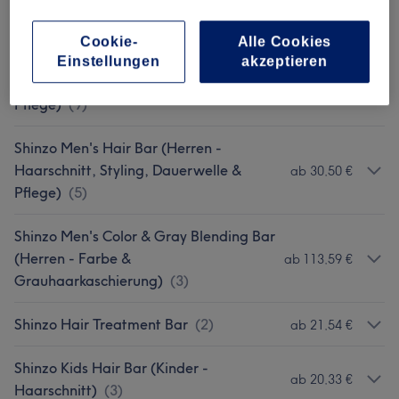
Haarverdichtung; Extensions)
(
5
)
Cookie-
Alle Cookies
Shinzo Women's Hair Bar (Damen -
Einstellungen
akzeptieren
Haarschnitt, Styling, Dauerwelle &
ab 15,60 €
Pflege)
(
9
)
Shinzo Men's Hair Bar (Herren -
Haarschnitt, Styling, Dauerwelle &
ab 30,50 €
Pflege)
(
5
)
Shinzo Men's Color & Gray Blending Bar
(Herren - Farbe &
ab 113,59 €
Grauhaarkaschierung)
(
3
)
Shinzo Hair Treatment Bar
(
2
)
ab 21,54 €
Shinzo Kids Hair Bar (Kinder -
ab 20,33 €
Haarschnitt)
(
3
)