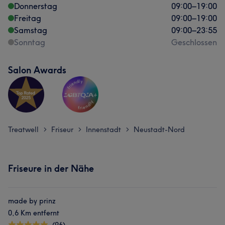
Donnerstag
09:00
–
19:00
Freitag
09:00
–
19:00
Samstag
09:00
–
23:55
Was unsere Kunden über Sinem sagen
Sonntag
Geschlossen
Kompetent
16
Professionell
15
Aufmerksam
11
Salon Awards
Sympathisch
11
Treatwell
Friseur
Innenstadt
Neustadt-Nord
>
>
>
Friseure in der Nähe
made by prinz
0,6 Km entfernt